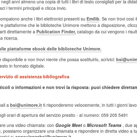
gli anni almeno una copia di tutti i libri di testo consigliati per la didat
isci i termini principali e clicca invio.
 compaiono anche i libri elettronici presenti su
Emilib
. Se non trovi così i
re piattaforme che le biblioteche Unimore mettono a disposizione, clicc
garti direttamente a
Publication Finder,
catalogo da cui vengono i risultat
la ricerca.
lle piattaforme ebook delle biblioteche Unimore.
è disponibile e non trovi niente che possa sostituirlo, scrivici:
bsi@unimo
testo in formato digitale.
ervizio di assistenza bibliografica
rticoli o informazioni e non trovi la risposta: puoi chiedere diretta
mail a
bsi@unimore.it
ti risponderemo velocemente, in tutti i giorni lavor
egli orari di apertura del servizio presito - al numero: 059 205 5491
are una video chiamata: con
Google Meet
o
Microsoft Teams
, due a
, possiamo organizzare una chiamata e rispondere in diretta video a tutt
crivi a:
consulenzabsi@unimore.it