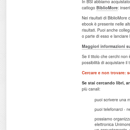
In BSI abbiamo acquistato ne
catlogo
BiblioMore
: inser
Nei risultati di BiblioMore
ebook è presente nelle alt
risultati. Puoi anche colle
o parte di esso e lanciare 
Maggiori informazioni su
Se il titolo che cerchi non 
possibilità di acquistare il 
Cercare e non trovare: s
Se stai cercando libri, a
più canali:
puoi scrivere una 
puoi telefonarci - n
possiamo organizz
elettronica Unimore
un appuntamento, s